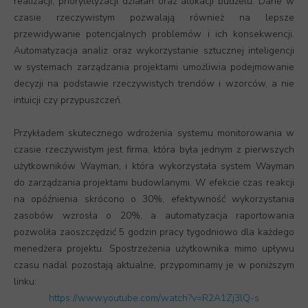
realizacji, priorytetyzacji działań oraz alokacji budżetu. Dane w
czasie rzeczywistym pozwalają również na lepsze
przewidywanie potencjalnych problemów i ich konsekwencji.
Automatyzacja analiz oraz wykorzystanie sztucznej inteligencji
w systemach zarządzania projektami umożliwia podejmowanie
decyzji na podstawie rzeczywistych trendów i wzorców, a nie
intuicji czy przypuszczeń.
Przykładem skutecznego wdrożenia systemu monitorowania w
czasie rzeczywistym jest firma, która była jednym z pierwszych
użytkowników Wayman, i która wykorzystała system Wayman
do zarządzania projektami budowlanymi. W efekcie czas reakcji
na opóźnienia skrócono o 30%, efektywność wykorzystania
zasobów wzrosła o 20%, a automatyzacja raportowania
pozwoliła zaoszczędzić 5 godzin pracy tygodniowo dla każdego
menedżera projektu. Spostrzeżenia użytkownika mimo upływu
czasu nadal pozostają aktualne, przypominamy je w poniższym
linku:
https://www.youtube.com/watch?v=R2A1Zj3lQ-s