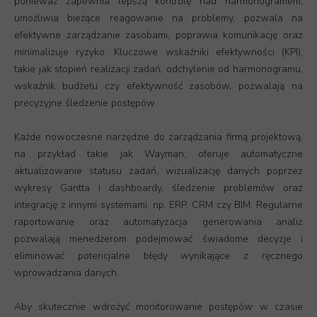
ponieważ zapewnia lepszą kontrolę nad harmonogramem,
umożliwia bieżące reagowanie na problemy, pozwala na
efektywne zarządzanie zasobami, poprawia komunikację oraz
minimalizuje ryzyko. Kluczowe wskaźniki efektywności (KPI),
takie jak stopień realizacji zadań, odchylenie od harmonogramu,
wskaźnik budżetu czy efektywność zasobów, pozwalają na
precyzyjne śledzenie postępów.
Każde nowoczesne narzędzie do zarządzania firmą projektową,
na przykład takie jak Wayman, oferuje automatyczne
aktualizowanie statusu zadań, wizualizację danych poprzez
wykresy Gantta i dashboardy, śledzenie problemów oraz
integrację z innymi systemami, np. ERP, CRM czy BIM. Regularne
raportowanie oraz automatyzacja generowania analiz
pozwalają menedżerom podejmować świadome decyzje i
eliminować potencjalne błędy wynikające z ręcznego
wprowadzania danych.
Aby skutecznie wdrożyć monitorowanie postępów w czasie