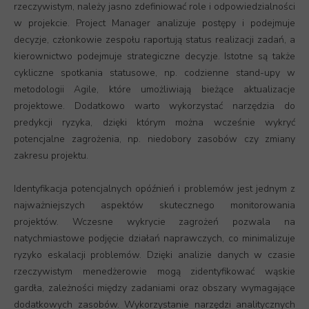
rzeczywistym, należy jasno zdefiniować role i odpowiedzialności
w projekcie. Project Manager analizuje postępy i podejmuje
decyzje, członkowie zespołu raportują status realizacji zadań, a
kierownictwo podejmuje strategiczne decyzje. Istotne są także
cykliczne spotkania statusowe, np. codzienne stand-upy w
metodologii Agile, które umożliwiają bieżące aktualizacje
projektowe. Dodatkowo warto wykorzystać narzędzia do
predykcji ryzyka, dzięki którym można wcześnie wykryć
potencjalne zagrożenia, np. niedobory zasobów czy zmiany
zakresu projektu.
Identyfikacja potencjalnych opóźnień i problemów jest jednym z
najważniejszych aspektów skutecznego monitorowania
projektów. Wczesne wykrycie zagrożeń pozwala na
natychmiastowe podjęcie działań naprawczych, co minimalizuje
ryzyko eskalacji problemów. Dzięki analizie danych w czasie
rzeczywistym menedżerowie mogą zidentyfikować wąskie
gardła, zależności między zadaniami oraz obszary wymagające
dodatkowych zasobów. Wykorzystanie narzędzi analitycznych