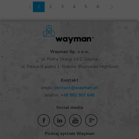
1
2
3
4
5
6
7
8
9
Wayman Sp. z o.o.
ul. Piotra Skargi 14/2, Gdynia
ul. Pawia 9, piętro 1, Kraków (Biurowiec High5ive)
Kontakt
email:
contact@wayman.pl
telefon:
+
48 882 907 648
Social media
Poznaj system Wayman