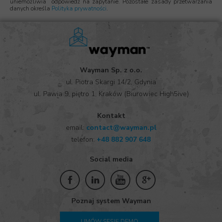
uniemożliwia odpowiedź na zapytanie. Pozostałe zasady przetwarzania
danych określa
Polityka prywatności
.
Wayman Sp. z o.o.
ul. Piotra Skargi 14/2, Gdynia
ul. Pawia 9, piętro 1, Kraków (Biurowiec High5ive)
Kontakt
email:
contact@wayman.pl
telefon:
+
48 882 907 648
Social media
Poznaj system Wayman
UMÓW SESJĘ DEMO