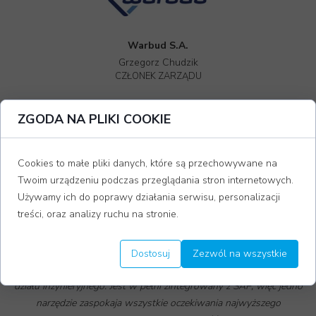
Warbud S.A.
Grzegorz Chudzik
CZŁONEK ZARZĄDU
ZGODA NA PLIKI COOKIE
"System Wayman ...
"
[pobierz pełną referencję]
Cookies to małe pliki danych, które są przechowywane na
Twoim urządzeniu podczas przeglądania stron internetowych.
Używamy ich do poprawy działania serwisu, personalizacji
treści, oraz analizy ruchu na stronie.
Dostosuj
Zezwól na wszystkie
“Wayman jest potężną platformą wspierającą działanie naszego
działu inżynieryjnego. Jest w pełni zintegrowany z SAP, więc jedno
narzędzie zaspokaja wszystkie oczekiwania najwyższego