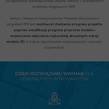
uwzględnienie automatycznego importu danych z zewnętrznych
systemów księgowych i ERP.
Jedną z ciekawych funkcjonalności Wayman stosowaną w
zespołach BIM jest
możliwość śledzenia progresu projektu
poprzez weryfikację progresu przyrostu modelu i
wymuszanie załączania najbardziej aktualnych wersji
modelu 3D
w trakcie raportowania wykonywanych czynności
inżynierskich.
DZIĘKI ROZWIĄZANIU WAYMAN
DLA
GENERALNYCH WYKONAWCÓW: