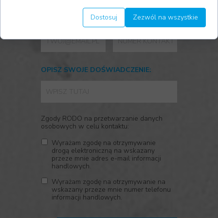
Dostosuj
Zezwól na wszystkie
E-MAIL:
TELEFON:
OPISZ SWOJE DOŚWIADCZENIE:
Zgody RODO na przetwarzanie danych
osobowych w celu kontaktu:
Wyrażam zgodę na otrzymywanie
drogą elektroniczną na wskazany
przeze mnie adres e-mail informacji
handlowych.
Wyrażam zgodę na otrzymywanie na
wskazany przeze mnie numer telefonu
informacji handlowych.