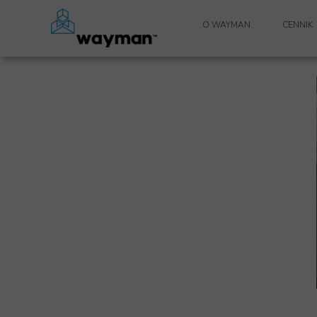
O WAYMAN
CENNIK
SYSTEM WAYMAN
ZESPÓŁ WAYMAN
E-BOOK WAYMAN
WYMAGANIA SYSTEMOWE
UTRZYMANIE OPROGRAM
WSPARCIE TECHNICZNE
POLITYKA PRYWATNOŚCI
OGÓLNE WARUNKI UDZIELEN