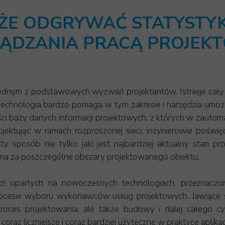
OIL & GAS
ŻE ODGRYWAĆ STATYSTY
ZAKŁADY PRODUKCYJNE
ĄDZANIA PRACĄ PROJEK
INNE BRANŻE PROJEKTOWE
t jednym z podstawowych wyzwań projektantów. Istnieje cały
echnologia bardzo pomaga w tym zakresie i narzędzia umożli
ości bazy danych informacji projektowych, z których w zau
jektując w ramach rozproszonej sieci, inżynierowie poświę
sposób nie tylko jaki jest najbardziej aktualny stan pr
alna za poszczególne obszary projektowanego obiektu.
zi opartych na nowoczesnych technologiach, przeznacz
esie wyboru wykonawców usług projektowych. Jawiące się j
roces projektowania, ale także budowy i dalej całego cyk
az liczniejsze i coraz bardziej użyteczne w praktyce aplikacj