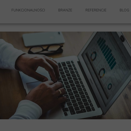
FUNKCJONALNOŚCI
BRANŻE
REFERENCJE
BLOG
KLUCZOWE FUNKCJONALNOŚCI
WIELOBRANŻOWE FIRMY PROJEKTOWE
ZARZĄDZANIE DOKUMENTACJA TECHNICZNĄ (PDM)
ARCHITEKTURA I KUBATURA
ZARZĄDZANIE FINANSAMI
RETAIL
ZARZĄDZANIE ADMINISTRACJĄ
KONSTRUKCJA
OWANIA
OKRĘTOWNICTWO
GENERALNE WYKONAWSTWO
ENERGETYKA
IA LICENCJI
MECHANIKA