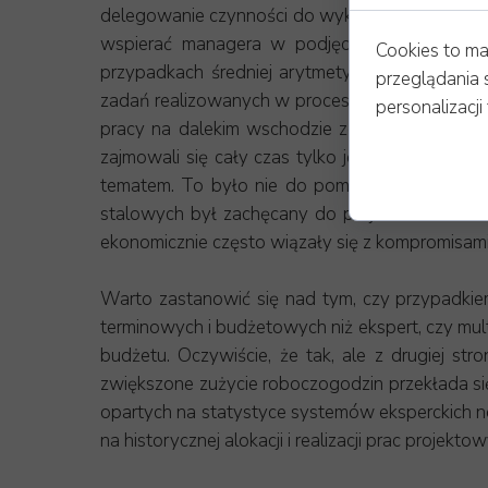
delegowanie czynności do wykonania poszczeg
wspierać managera w podjęciu racjonalnej d
Cookies to ma
przypadkach średniej arytmetycznej. Co ważn
przeglądania 
zadań realizowanych w procesie projektowania 
personalizacji 
pracy na dalekim wschodzie zetknąłem się po r
zajmowali się cały czas tylko jednym rodzajem
tematem. To było nie do pomyślenia w polskic
stalowych był zachęcany do projektowania inst
ekonomicznie często wiązały się z kompromisami 
Warto zastanowić się nad tym, czy przypadkie
terminowych i budżetowych niż ekspert, czy mu
budżetu. Oczywiście, że tak, ale z drugiej st
zwiększone zużycie roboczogodzin przekłada s
opartych na statystyce systemów eksperckich n
na historycznej alokacji i realizacji prac proje