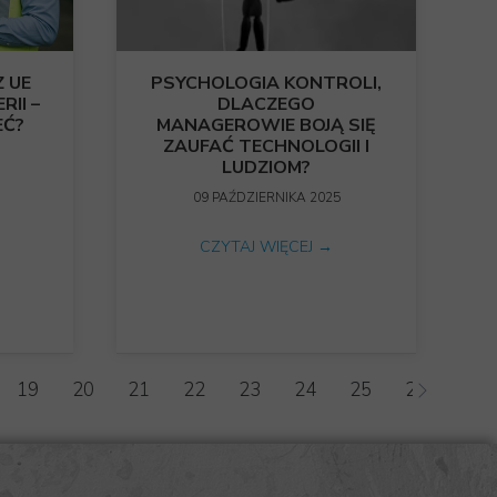
 UE
PSYCHOLOGIA KONTROLI,
RII –
DLACZEGO
EĆ?
MANAGEROWIE BOJĄ SIĘ
ZAUFAĆ TECHNOLOGII I
LUDZIOM?
09 PAŹDZIERNIKA 2025
CZYTAJ WIĘCEJ →
19
20
21
22
23
24
25
26
27