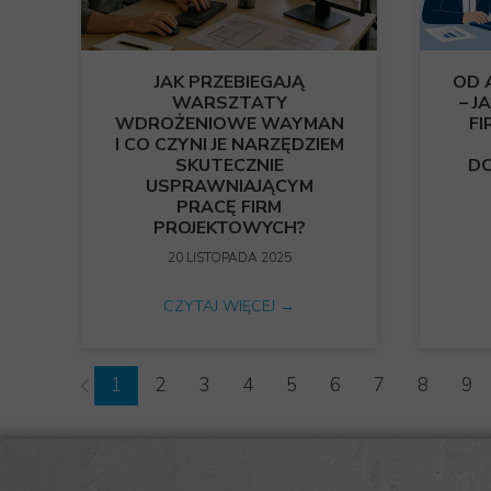
JAK PRZEBIEGAJĄ
OD 
WARSZTATY
– 
WDROŻENIOWE WAYMAN
FI
I CO CZYNI JE NARZĘDZIEM
SKUTECZNIE
D
USPRAWNIAJĄCYM
PRACĘ FIRM
PROJEKTOWYCH?
20 LISTOPADA 2025
CZYTAJ WIĘCEJ →
1
2
3
4
5
6
7
8
9