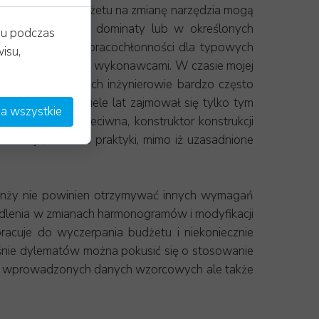
tkowego lub budżetu na zmianę narzędzia mogą
 pomocy mediany, dominaty lub w określonych
iu podczas
ch typoszeregów pracochłonności dla typowych
isu,
w z poszczególnymi wykonawcami. W czasie mojej
irmach projektowych inżynierowie bardzo często
blowych przez wiele lat zajmował się tylko tym
a wszystkie
 dokładnie przeciwna, konstruktor konstrukcji
kazuje, że takie praktyki, mimo iż uzasadnione
branży nie powinien otrzymywać innych wymagań
edlenia w zmianach harmonogramów i modyfikacji
pracuje do wyczerpania budżetu i niekoniecznie
śnie dylematów można pokusić się o stosowanie
o na wprowadzonych danych wzorcowych ale także