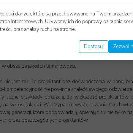
ólnym projektantom. W momencie określania budżetu począ
ecyzji poprzez podpowiadanie wartości określonych przy
łe pliki danych, które są przechowywane na Twoim urządzen
e, zbiór danych pozwala nie tylko na tworzone wzorcowy
stron internetowych. Używamy ich do poprawy działania serw
ale także łączyć typoszeregi i racjonalne wartości budżetó
treści, oraz analizy ruchu na stronie.
az pierwszy z bardzo wąską specjalizacją inżynierów, w f
 zadania, specjalista od projektowania przebiegów torów ka
Dostosuj
Zezwól n
h odpowiednikach tego typu firmy. Tendencja była wówczas
alacji elektrycznych lub systemów HVAC. Doświadczenie po
w obszarze jakości i terminowości.
m nie jest tak, że projektant bez doświadczenia w danej 
lti-kompetencyjność nie powinna znaleźć swojego odzwierci
rony liczne przykłady pokazują, że większość projektantów 
ię na wzrost jakości. W przypadku występowania takich wła
owej generacji, które podpowiadają, opierając się nie tylk
ktowych przez poszczególnych projektantów.