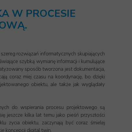
KA W PROCESIE
TOWĄ.
 szereg rozwiązań informatycznych skupiających
wiające szybką wymianę informacji i kumulujące
tomatyzowany sposób tworzona jest dokumentacja,
cają coraz miej czasu na koordynację, bo dzięki
ojektowanego obiektu, ale także jak wyglądały
onych do wspierania procesu projektowego są
eszcze kilka lat temu jako pieśń przyszłości
lu życia obiektu, zaczynają być coraz śmielej
e koncepcji digital twin.