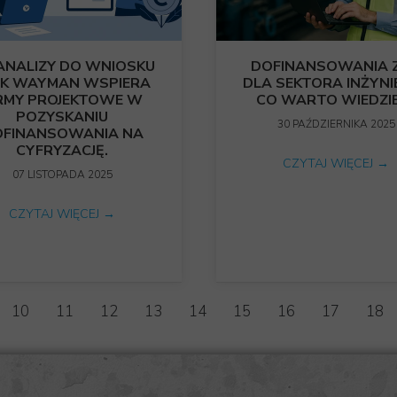
ANALIZY DO WNIOSKU
DOFINANSOWANIA Z
JAK WAYMAN WSPIERA
DLA SEKTORA INŻYNIE
RMY PROJEKTOWE W
CO WARTO WIEDZI
POZYSKANIU
30 PAŹDZIERNIKA 2025
OFINANSOWANIA NA
CYFRYZACJĘ.
CZYTAJ WIĘCEJ →
07 LISTOPADA 2025
CZYTAJ WIĘCEJ →
10
11
12
13
14
15
16
17
18