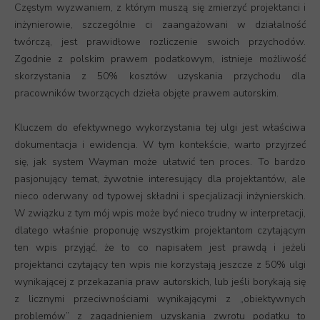
Częstym wyzwaniem, z którym muszą się zmierzyć projektanci i
inżynierowie, szczególnie ci zaangażowani w działalność
twórczą, jest prawidłowe rozliczenie swoich przychodów.
Zgodnie z polskim prawem podatkowym, istnieje możliwość
skorzystania z 50% kosztów uzyskania przychodu dla
pracowników tworzących dzieła objęte prawem autorskim.
Kluczem do efektywnego wykorzystania tej ulgi jest właściwa
dokumentacja i ewidencja. W tym kontekście, warto przyjrzeć
się, jak system Wayman może ułatwić ten proces. To bardzo
pasjonujący temat, żywotnie interesujący dla projektantów, ale
nieco oderwany od typowej składni i specjalizacji inżynierskich.
W związku z tym mój wpis może być nieco trudny w interpretacji,
dlatego właśnie proponuję wszystkim projektantom czytającym
ten wpis przyjąć, że to co napisałem jest prawdą i jeżeli
projektanci czytający ten wpis nie korzystają jeszcze z 50% ulgi
wynikającej z przekazania praw autorskich, lub jeśli borykają się
z licznymi przeciwnościami wynikającymi z „obiektywnych
problemów” z zagadnieniem uzyskania zwrotu podatku to