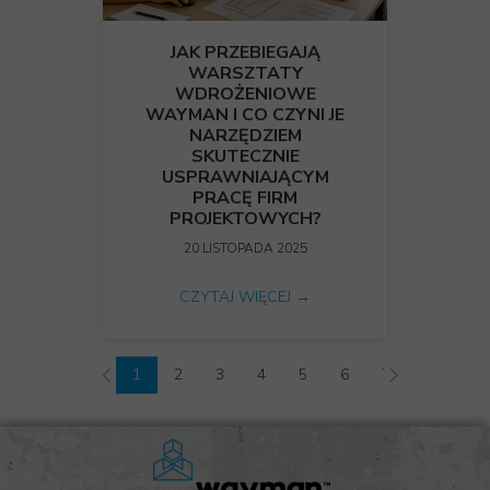
JAK PRZEBIEGAJĄ
WARSZTATY
WDROŻENIOWE
WAYMAN I CO CZYNI JE
NARZĘDZIEM
SKUTECZNIE
USPRAWNIAJĄCYM
PRACĘ FIRM
PROJEKTOWYCH?
20 LISTOPADA 2025
CZYTAJ WIĘCEJ →
1
2
3
4
5
6
7
8
9