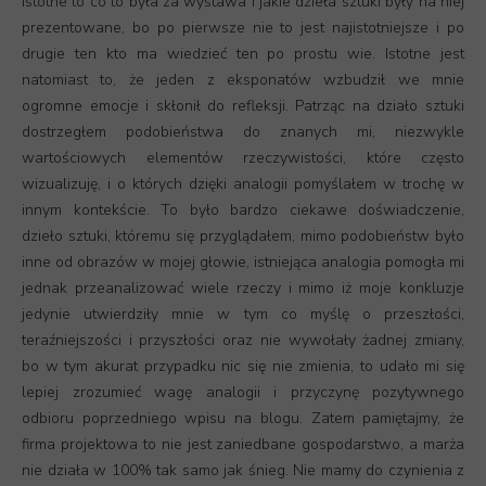
istotne to co to była za wystawa i jakie dzieła sztuki były na niej
prezentowane, bo po pierwsze nie to jest najistotniejsze i po
drugie ten kto ma wiedzieć ten po prostu wie. Istotne jest
natomiast to, że jeden z eksponatów wzbudził we mnie
ogromne emocje i skłonił do refleksji. Patrząc na działo sztuki
dostrzegłem podobieństwa do znanych mi, niezwykle
wartościowych elementów rzeczywistości, które często
wizualizuję, i o których dzięki analogii pomyślałem w trochę w
innym kontekście. To było bardzo ciekawe doświadczenie,
dzieło sztuki, któremu się przyglądałem, mimo podobieństw było
inne od obrazów w mojej głowie, istniejąca analogia pomogła mi
jednak przeanalizować wiele rzeczy i mimo iż moje konkluzje
jedynie utwierdziły mnie w tym co myślę o przeszłości,
teraźniejszości i przyszłości oraz nie wywołały żadnej zmiany,
bo w tym akurat przypadku nic się nie zmienia, to udało mi się
lepiej zrozumieć wagę analogii i przyczynę pozytywnego
odbioru poprzedniego wpisu na blogu. Zatem pamiętajmy, że
firma projektowa to nie jest zaniedbane gospodarstwo, a marża
nie działa w 100% tak samo jak śnieg. Nie mamy do czynienia z