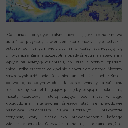
„Całe miasta przykryte białym puchem…”, „przepiękna zimowa
aura..” to przykłady stwierdzeń, które można było usłyszeć
ostatnio od licznych wielbicieli zimy, którzy zachwycają się
zimową aurą. Zima, a szczególnie opady śniegu mają zbawienny
wpływ na estetykę krajobrazu, bo wraz z obfitymi opadami
śniegu znika często to co kłóci się z poczuciem estetyki. Możemy
łatwo wyobrazić sobie, że zaniedbane obejście, pełne śmieci
podwórko, na którym w błocie tapla się trzymany na łańcuchu
rozsierdzony kundel biegający pomiędzy leżącą na boku starą
muszlą klozetową i stertą zużytych opon może w ciągu
kilkugodzinnej, intensywnej śnieżycy stać się prawdziwie
bajkowym krajobrazem, białym ,urokliwym i praktycznie
sterylnym, który ucieszy oko prawdopodobnie każdego
wielbiciela porządku. Oczywiście to nadal jest to samo obejście,