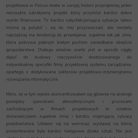
projektowa w Polsce miała w swojej historii przynajmniej jeden
niezwykle lukratywny projekt, który przyniósł bardzo dobre
wyniki finansowe. To bardzo satysfakcjonująca sytuacja, łatwo
można ją polubić i się do niej przyzwyczaić, ale niestety
najczęściej ma tendencję do przemijania, zupełnie tak jak zima,
która pokrywa pięknym białym puchem zaniedbane obejście
gospodarstwa. Dlatego właśnie warto jest w sposób ciągły
dążyć do budowy rzeczywiście dostosowanego do
indywidualnej specyfiki firmy projektowej systemu zarządzania,
opartego o dedykowane sektorowi projektowo-inżynieryjnemu
rozwiązania informatyczne.
Mimo, że w tym wpisie skoncentrowałem się głównie na analogii
pomiędzy zjawiskami atmosferycznymi i procesami
zachodzącymi w firmach projektowych to ostatnio
doświadczyłem zupełnie innej i bardzo inspirującej sytuacji
podobieństwa. Udałem się na wernisaż, wystawę na której
prezentowane były bardzo nietypowe działa sztuki. Nie jest