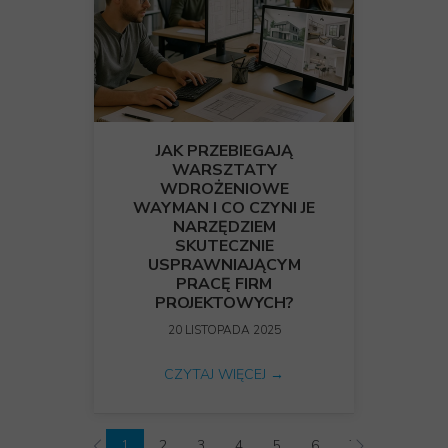
JAK PRZEBIEGAJĄ
WARSZTATY
WDROŻENIOWE
WAYMAN I CO CZYNI JE
NARZĘDZIEM
SKUTECZNIE
USPRAWNIAJĄCYM
PRACĘ FIRM
PROJEKTOWYCH?
20 LISTOPADA 2025
CZYTAJ WIĘCEJ →
1
2
3
4
5
6
7
8
9