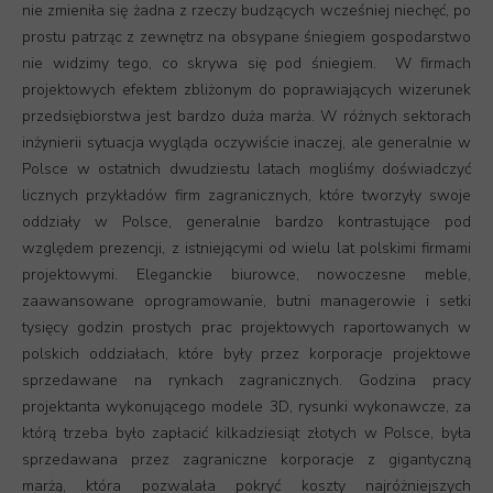
nie zmieniła się żadna z rzeczy budzących wcześniej niechęć, po
prostu patrząc z zewnętrz na obsypane śniegiem gospodarstwo
nie widzimy tego, co skrywa się pod śniegiem. W firmach
projektowych efektem zbliżonym do poprawiających wizerunek
przedsiębiorstwa jest bardzo duża marża. W różnych sektorach
inżynierii sytuacja wygląda oczywiście inaczej, ale generalnie w
Polsce w ostatnich dwudziestu latach mogliśmy doświadczyć
licznych przykładów firm zagranicznych, które tworzyły swoje
oddziały w Polsce, generalnie bardzo kontrastujące pod
względem prezencji, z istniejącymi od wielu lat polskimi firmami
projektowymi. Eleganckie biurowce, nowoczesne meble,
zaawansowane oprogramowanie, butni managerowie i setki
tysięcy godzin prostych prac projektowych raportowanych w
polskich oddziałach, które były przez korporacje projektowe
sprzedawane na rynkach zagranicznych. Godzina pracy
projektanta wykonującego modele 3D, rysunki wykonawcze, za
którą trzeba było zapłacić kilkadziesiąt złotych w Polsce, była
sprzedawana przez zagraniczne korporacje z gigantyczną
marżą, która pozwalała pokryć koszty najróżniejszych