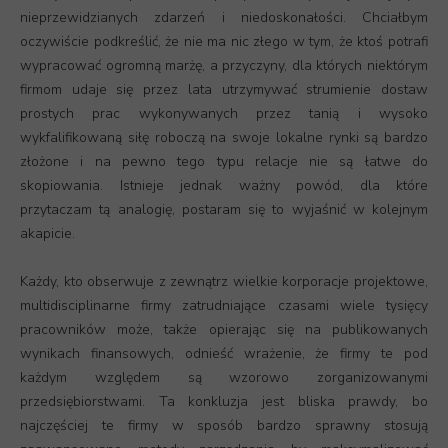
nieprzewidzianych zdarzeń i niedoskonałości. Chciałbym
oczywiście podkreślić, że nie ma nic złego w tym, że ktoś potrafi
wypracować ogromną marżę, a przyczyny, dla których niektórym
firmom udaje się przez lata utrzymywać strumienie dostaw
prostych prac wykonywanych przez tanią i wysoko
wykfalifikowaną siłę roboczą na swoje lokalne rynki są bardzo
złożone i na pewno tego typu relacje nie są łatwe do
skopiowania. Istnieje jednak ważny powód, dla które
przytaczam tą analogię, postaram się to wyjaśnić w kolejnym
akapicie.
Każdy, kto obserwuje z zewnątrz wielkie korporacje projektowe,
multidisciplinarne firmy zatrudniające czasami wiele tysięcy
pracowników może, także opierając się na publikowanych
wynikach finansowych, odnieść wrażenie, że firmy te pod
każdym względem są wzorowo zorganizowanymi
przedsiębiorstwami. Ta konkluzja jest bliska prawdy, bo
najczęściej te firmy w sposób bardzo sprawny stosują