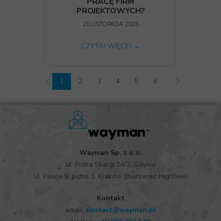
PRACĘ FIRM
PROJEKTOWYCH?
20 LISTOPADA 2025
CZYTAJ WIĘCEJ →
1
2
3
4
5
6
7
8
9
Wayman Sp. z o.o.
ul. Piotra Skargi 14/2, Gdynia
ul. Pawia 9, piętro 1, Kraków (Biurowiec High5ive)
Kontakt
email:
contact@wayman.pl