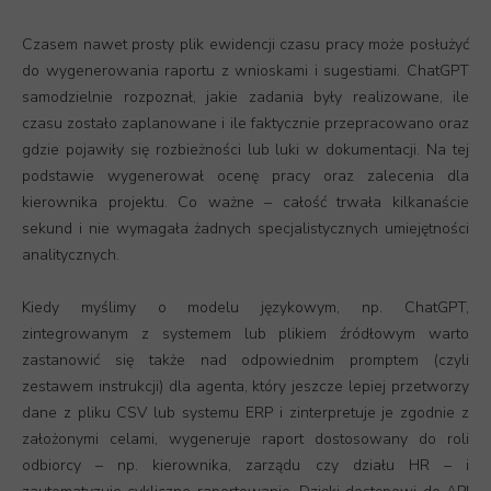
Czasem nawet prosty plik ewidencji czasu pracy może posłużyć
do wygenerowania raportu z wnioskami i sugestiami. ChatGPT
samodzielnie rozpoznał, jakie zadania były realizowane, ile
czasu zostało zaplanowane i ile faktycznie przepracowano oraz
gdzie pojawiły się rozbieżności lub luki w dokumentacji. Na tej
podstawie wygenerował ocenę pracy oraz zalecenia dla
kierownika projektu. Co ważne – całość trwała kilkanaście
sekund i nie wymagała żadnych specjalistycznych umiejętności
analitycznych.
Kiedy myślimy o modelu językowym, np. ChatGPT,
zintegrowanym z systemem lub plikiem źródłowym warto
zastanowić się także nad odpowiednim promptem (czyli
zestawem instrukcji) dla agenta, który jeszcze lepiej przetworzy
dane z pliku CSV lub systemu ERP i zinterpretuje je zgodnie z
założonymi celami, wygeneruje raport dostosowany do roli
odbiorcy – np. kierownika, zarządu czy działu HR – i