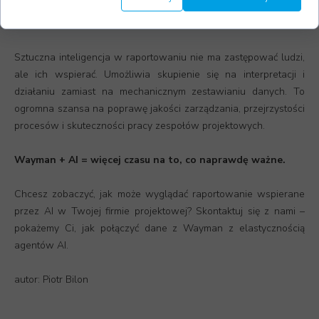
warto testować i rozwijać rozwiązanie, reagując na potrzeby
zespołu i dostosowując agenta do kolejnych obszarów.
Sztuczna inteligencja w raportowaniu nie ma zastępować ludzi,
ale ich wspierać. Umożliwia skupienie się na interpretacji i
działaniu zamiast na mechanicznym zestawianiu danych. To
ogromna szansa na poprawę jakości zarządzania, przejrzystości
procesów i skuteczności pracy zespołów projektowych.
Wayman + AI = więcej czasu na to, co naprawdę ważne.
Chcesz zobaczyć, jak może wyglądać raportowanie wspierane
przez AI w Twojej firmie projektowej? Skontaktuj się z nami –
pokażemy Ci, jak połączyć dane z Wayman z elastycznością
agentów AI.
autor: Piotr Bilon