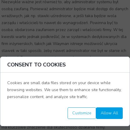
Niezwykle ważne jest również to, aby administrator systemu był
osobą zaufaną. Ponieważ administrator będzie miał dostęp do danych
wrażliwych, jak np. stawki uśrednione, a jeśli taka będzie wola
zarządu i właścicieli to nawet do wynagrodzeń. Powinna być to
osoba, obdarzona zaufaniem przez zarząd i właścicieli firmy. W tej
kwestii warto jednak podkreślić, że w systemach dedykowanych dla
firm inżynierskich, takich jak Wayman istnieje możliwość ukrycia
stawek w taki sposób, żeby nawet administrator nie był w stanie ich
zobaczyć. To rozwiązanie nietypowe, ale pozwala na powierzenie
CONSENT TO COOKIES
funkcji administratora osobom, które nie mogą mieć dostępu do
danych o wynagrodzeniach, co jest często potrzebne w firmach
projektowych.
Cookies are small data files stored on your device while
browsing websites. We use them to enhance site functionality,
personalize content, and analyze site traffic.
Ochotnicy są najlepsi!
Customize
Allow All
Warto zwrócić uwagę, że wybór odpowiedniej osoby na stanowisko
administratora systemu wspierającego zarządzanie firmą projektową
ma kluczowe znaczenie dla skuteczności działania firmy.