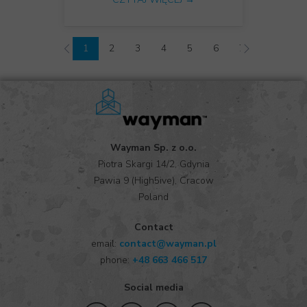
1
2
3
4
5
6
7
8
9
Wayman Sp. z o.o.
Piotra Skargi 14/2, Gdynia
Pawia 9 (High5ive), Cracow
Poland
Contact
email:
contact@wayman.pl
phone:
+48 663 466 517
Social media