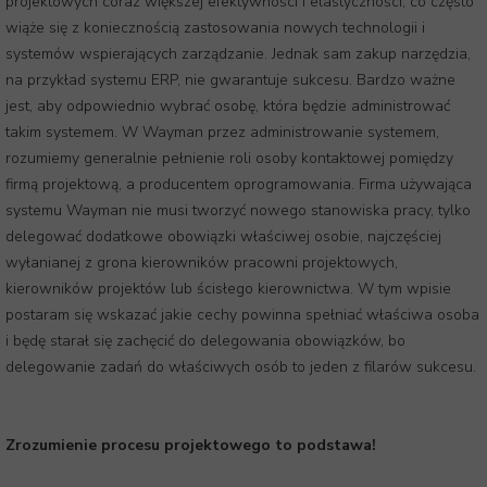
projektowych coraz większej efektywności i elastyczności, co często
wiąże się z koniecznością zastosowania nowych technologii i
systemów wspierających zarządzanie. Jednak sam zakup narzędzia,
na przykład systemu ERP, nie gwarantuje sukcesu. Bardzo ważne
jest, aby odpowiednio wybrać osobę, która będzie administrować
takim systemem. W Wayman przez administrowanie systemem,
rozumiemy generalnie pełnienie roli osoby kontaktowej pomiędzy
firmą projektową, a producentem oprogramowania. Firma używająca
systemu Wayman nie musi tworzyć nowego stanowiska pracy, tylko
delegować dodatkowe obowiązki właściwej osobie, najczęściej
wyłanianej z grona kierowników pracowni projektowych,
kierowników projektów lub ścisłego kierownictwa. W tym wpisie
postaram się wskazać jakie cechy powinna spełniać właściwa osoba
i będę starał się zachęcić do delegowania obowiązków, bo
delegowanie zadań do właściwych osób to jeden z filarów sukcesu.
Zrozumienie procesu projektowego to podstawa!