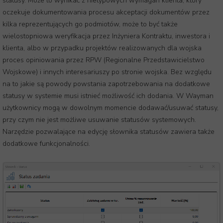
statusy. Może to wynikać z nietypowych wymagań klienta, który
oczekuje dokumentowania procesu akceptacji dokumentów przez
kilka reprezentujących go podmiotów, może to być także
wielostopniowa weryfikacja przez Inżyniera Kontraktu, inwestora i
klienta, albo w przypadku projektów realizowanych dla wojska
proces opiniowania przez RPW (Regionalne Przedstawicielstwo
Wojskowe) i innych interesariuszy po stronie wojska. Bez względu
na to jakie są powody powstania zapotrzebowania na dodatkowe
statusy w systemie musi istnieć możliwość ich dodania. W Wayman
użytkownicy mogą w dowolnym momencie dodawać/usuwać statusy,
przy czym nie jest możliwe usuwanie statusów systemowych.
Narzędzie pozwalające na edycję słownika statusów zawiera także
dodatkowe funkcjonalności.