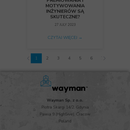
PREMIOWANIA I
MOTYWOWANIA
INŻYNIERÓW SĄ
SKUTECZNE?
27 JULY 2023
CZYTAJ WIĘCEJ →
1
2
3
4
5
6
7
8
9
Wayman Sp. z o.o.
Piotra Skargi 14/2, Gdynia
Pawia 9 (High5ive), Cracow
Poland