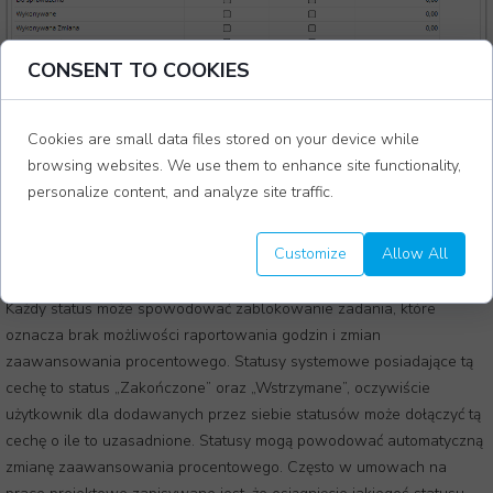
CONSENT TO COOKIES
Cookies are small data files stored on your device while
browsing websites. We use them to enhance site functionality,
personalize content, and analyze site traffic.
Customize
Allow All
Statusy zadań w systemie Wayman
Każdy status może spowodować zablokowanie zadania, które
oznacza brak możliwości raportowania godzin i zmian
zaawansowania procentowego. Statusy systemowe posiadające tą
cechę to status „Zakończone” oraz „Wstrzymane”, oczywiście
użytkownik dla dodawanych przez siebie statusów może dołączyć tą
cechę o ile to uzasadnione. Statusy mogą powodować automatyczną
zmianę zaawansowania procentowego. Często w umowach na