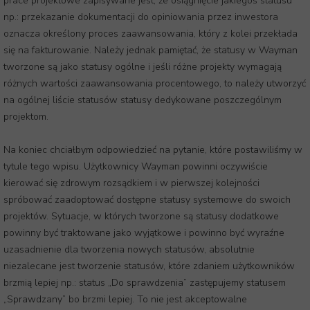
prace projektowe zapisywane jest, że osiągnięcie jakiegoś statusu
np.: przekazanie dokumentacji do opiniowania przez inwestora
oznacza określony proces zaawansowania, który z kolei przekłada
się na fakturowanie. Należy jednak pamiętać, że statusy w Wayman
tworzone są jako statusy ogólne i jeśli różne projekty wymagają
różnych wartości zaawansowania procentowego, to należy utworzyć
na ogólnej liście statusów statusy dedykowane poszczególnym
projektom.
Na koniec chciałbym odpowiedzieć na pytanie, które postawiliśmy w
tytule tego wpisu. Użytkownicy Wayman powinni oczywiście
kierować się zdrowym rozsądkiem i w pierwszej kolejności
spróbować zaadoptować dostępne statusy systemowe do swoich
projektów. Sytuacje, w których tworzone są statusy dodatkowe
powinny być traktowane jako wyjątkowe i powinno być wyraźne
uzasadnienie dla tworzenia nowych statusów, absolutnie
niezalecane jest tworzenie statusów, które zdaniem użytkowników
brzmią lepiej np.: status „Do sprawdzenia” zastępujemy statusem
„Sprawdzany” bo brzmi lepiej. To nie jest akceptowalne