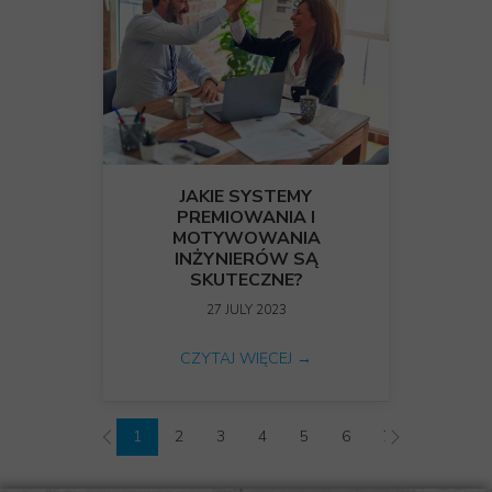
JAKIE SYSTEMY
PREMIOWANIA I
MOTYWOWANIA
INŻYNIERÓW SĄ
SKUTECZNE?
27 JULY 2023
CZYTAJ WIĘCEJ →
1
2
3
4
5
6
7
8
9