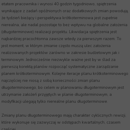
etatem pracownika i wynosi 40 godzin tygodniowo, spiętrzenia
wynikające z zadań opóźnionych oraz dodatkowych zmian powodują,
że tydzień bieżący i perspektywa krótkoterminowa jest zupełnie
nierealna, ale nadal pozostaje to bez wpływu na globalne założenia
(długoterminowe) realizacji projektu. Likwidacja spiętrzenia jest
najbardziej pracochłonna zawsze wtedy za pierwszym razem. To
jest moment, w którym zmianie często muszą ulec założenia
realizowanych projektów zarówno w zakresie budżetowym jak i
terminowym. Jednocześnie niezwykle ważne jest by w ślad za
pierwszą korektą planów rozpocząć systematyczne zarządzanie
planem krótkoterminowym. Kolejne iteracje planu krótkoterminowego
najczęściej nie niosą z sobą konieczności zmian planu
długoterminowego, bo celem w planowaniu długoterminowym jest
utrzymanie założeń przyjętych w planie długoterminowym, a
modyfikacji ulegają tylko nierealne planu długoterminowe.
Zmiany planu długoterminowego mają charakter cyklicznych rewizji,
które wykonuje się zazwyczaj w odstępach kwartalnych, czasem
częściej.