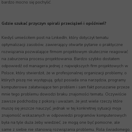
bardzo mocno się pochylić.
Gdzie szukać przyczyn spirali przeciążeń i opóźnień?
Kiedyś umieściłem post na LinkedIn, który dotyczył tematu
optymalizacji zasobów, zawierający otwarte pytanie o praktyczne
rozwiązania pozwalające firmom projektowym skutecznie reagować
na zaburzenia procesu projektowania. Bardzo szybko dostałem
odpowiedź od managera jednej z największych firm projektowych w
Polsce, który stwierdził, że w profesjonalnej organizacji problemy, o
których piszę nie występują, gdyż posiada ona narzędzia, programy
komputerowe załatwiające ten problem i sam fakt poruszanie przeze
mnie tego problemu dowodzi braku znajomości tematu. Oczywiście
zawsze podchodzę z pokorą i uważam, że jest wiele rzeczy które
muszę się jeszcze nauczyć, jednak w tej konkretnej sytuacji moja
znajomość wskazanych w odpowiedzi programów komputerowych
była na tyle duża żeby wiedzieć, ze mogą one być pomocne, ale
same z siebie nie stanowią rozwiązania problemu. Rola świadomego,