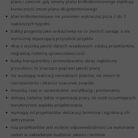
planu i zawsze, gdy zmiany planu krótkoterminowego implikują
konieczność zmian planu długoterminowego
plan krótkoterminowe nie powinien wykraczać poza 2 do 3
najbliższych tygodni
traktuj prognozę jako wskazówkę na co zwrócić uwagę, a nie
wyrocznię objawiającą przyszłość projektu
dbaj o wysoką jakość danych wsadowych, edukuj projektantów,
nagradzaj rzetelną sprawozdawczość
buduj transparentny i przewidywalny obraz najbliższej
przyszłości, to znacząco poprawi jakość pracy
nie wymagaj realizacji nierealnych planów, nie zmieni to
rzeczywistości i stracisz szacunek zespołu
inwestuj czas w sprawdzanie, weryfikację i porównania,
deleguj zadania, także organizację pracy, do osób rozumiejących
merytoryczne aspekty projektowania
wymagaj od projektantów deklaracji terminów i egzekwuj ich
dotrzymanie
rolą projektantów jest wzięcie odpowiedzialności za wykonanie
zadań w zakładanym budżecie, jakości i terminie,